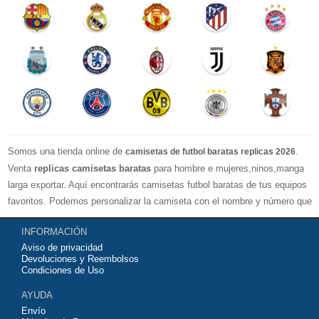
Somos una tienda online de
.
camisetas de futbol baratas replicas 2026
Venta
replicas camisetas baratas
para hombre e mujeres,ninos,manga
larga exportar. Aquí encontrarás camisetas futbol baratas de tus equipos
favoritos. Podemos personalizar la camiseta con el nombre y número que
quieras. Nuestras
camisetas de futbol replicas
son de máxima calidad
INFORMACIÓN
tailandesa por lo que estamos convencidos que quedarás muy satisfecho
Aviso de privacidad
con ella. Estas camisetas tienen un tejido transpirable por lo que te
Devoluciones y Reembolsos
servirán para jugar al fútbol o simplemente para animar a tu equipo
Condiciones de Uso
favorito. Si no disponinemos de la camiseta de fútbol que necesites
AYUDA
contáctanos y haremos lo posible para conseguirtela lo más barata
Envío
posible.