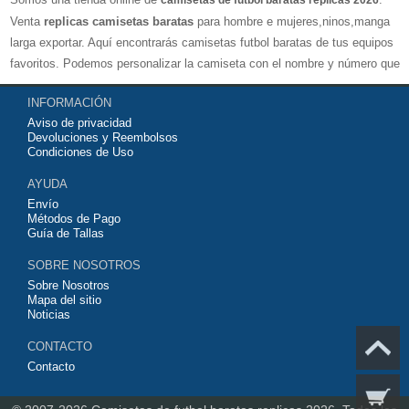
camisetas de futbol baratas replicas 2026
Venta
replicas camisetas baratas
para hombre e mujeres,ninos,manga
larga exportar. Aquí encontrarás camisetas futbol baratas de tus equipos
favoritos. Podemos personalizar la camiseta con el nombre y número que
quieras. Nuestras
camisetas de futbol replicas
son de máxima calidad
INFORMACIÓN
tailandesa por lo que estamos convencidos que quedarás muy satisfecho
Aviso de privacidad
con ella. Estas camisetas tienen un tejido transpirable por lo que te
Devoluciones y Reembolsos
servirán para jugar al fútbol o simplemente para animar a tu equipo
Condiciones de Uso
favorito. Si no disponinemos de la camiseta de fútbol que necesites
AYUDA
contáctanos y haremos lo posible para conseguirtela lo más barata
Envío
posible.
Métodos de Pago
Guía de Tallas
SOBRE NOSOTROS
Sobre Nosotros
Mapa del sitio
Noticias
CONTACTO
Contacto