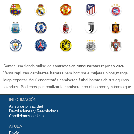
Somos una tienda online de
.
camisetas de futbol baratas replicas 2026
Venta
replicas camisetas baratas
para hombre e mujeres,ninos,manga
larga exportar. Aquí encontrarás camisetas futbol baratas de tus equipos
favoritos. Podemos personalizar la camiseta con el nombre y número que
quieras. Nuestras
camisetas de futbol replicas
son de máxima calidad
INFORMACIÓN
tailandesa por lo que estamos convencidos que quedarás muy satisfecho
Aviso de privacidad
con ella. Estas camisetas tienen un tejido transpirable por lo que te
Devoluciones y Reembolsos
servirán para jugar al fútbol o simplemente para animar a tu equipo
Condiciones de Uso
favorito. Si no disponinemos de la camiseta de fútbol que necesites
AYUDA
contáctanos y haremos lo posible para conseguirtela lo más barata
Envío