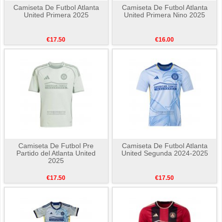
Camiseta De Futbol Atlanta
Camiseta De Futbol Atlanta
United Primera 2025
United Primera Nino 2025
€17.50
€16.00
Camiseta De Futbol Pre
Camiseta De Futbol Atlanta
Partido del Atlanta United
United Segunda 2024-2025
2025
€17.50
€17.50