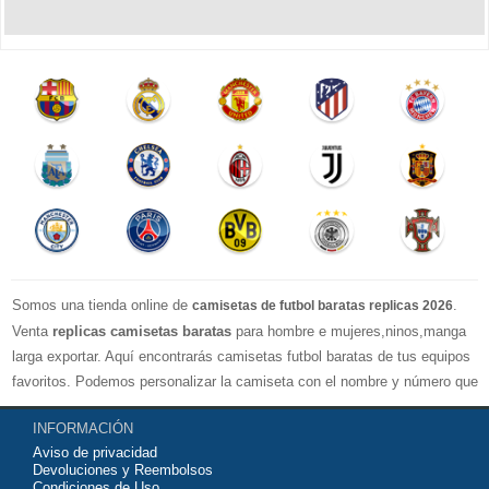
Somos una tienda online de
.
camisetas de futbol baratas replicas 2026
Venta
replicas camisetas baratas
para hombre e mujeres,ninos,manga
larga exportar. Aquí encontrarás camisetas futbol baratas de tus equipos
favoritos. Podemos personalizar la camiseta con el nombre y número que
quieras. Nuestras
camisetas de futbol replicas
son de máxima calidad
INFORMACIÓN
tailandesa por lo que estamos convencidos que quedarás muy satisfecho
Aviso de privacidad
con ella. Estas camisetas tienen un tejido transpirable por lo que te
Devoluciones y Reembolsos
servirán para jugar al fútbol o simplemente para animar a tu equipo
Condiciones de Uso