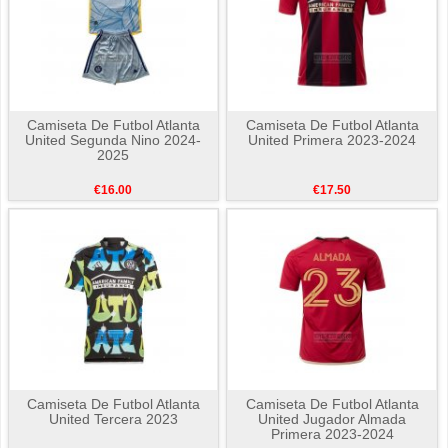
Camiseta De Futbol Atlanta
Camiseta De Futbol Atlanta
United Segunda Nino 2024-
United Primera 2023-2024
2025
€16.00
€17.50
Camiseta De Futbol Atlanta
Camiseta De Futbol Atlanta
United Tercera 2023
United Jugador Almada
Primera 2023-2024