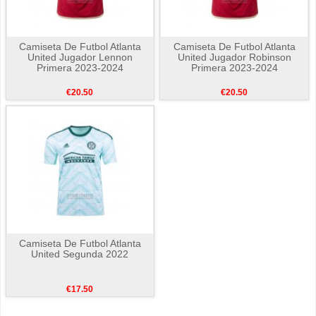
Camiseta De Futbol Atlanta
Camiseta De Futbol Atlanta
United Jugador Lennon
United Jugador Robinson
Primera 2023-2024
Primera 2023-2024
€20.50
€20.50
Camiseta De Futbol Atlanta
United Segunda 2022
€17.50