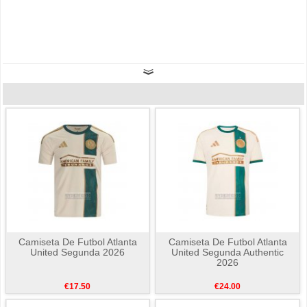
Camiseta De Futbol Atlanta
Camiseta De Futbol Atlanta
United Segunda 2026
United Segunda Authentic
2026
€17.50
€24.00