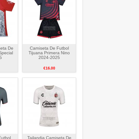
seta De
Camiseta De Futbol
Special
Tijuana Primera Nino
5
2024-2025
€16.00
utbol
Tailandia Camiseta De