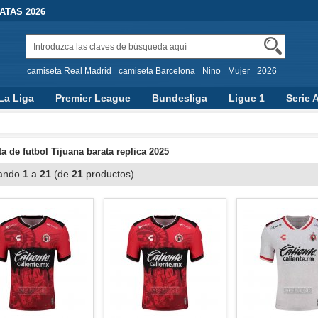
TAS 2026
camiseta Real Madrid
camiseta Barcelona
Nino
Mujer
2026
La Liga
Premier League
Bundesliga
Ligue 1
Serie 
a de futbol Tijuana barata replica 2025
ando
1
a
21
(de
21
productos)