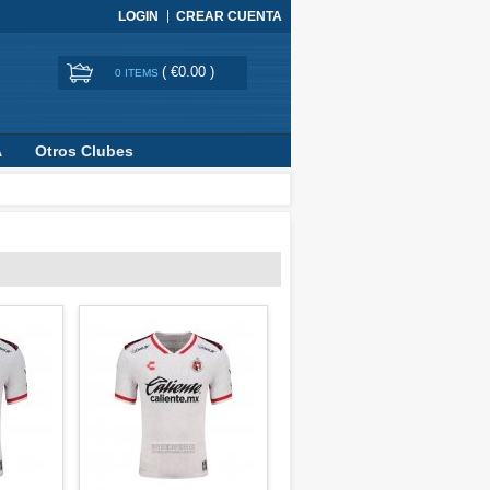
LOGIN
CREAR CUENTA
(
€0.00
)
0 ITEMS
A
Otros Clubes