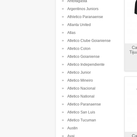
Antofagasta
Argentinos Juniors
Athletico Paranaense
Atlanta United
Atlas
Atletico Clube Goianiense
Ca
Atletico Colon
Tij
Atletico Goianiense
Atletico Independiente
Atletico Junior
Atletico Mineiro
Atletico Nacional
Atletico National
Atletico Paranaense
Atletico San Luis
Atletico Tucuman
Austin
Ca
Avai