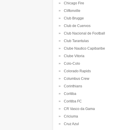
Chicago Fire
Cliftonville
Club Brugge
Club de Cuervos
Club Nacional de Football
Club Tarantulas
Clube Nautico Capibaribe
Clube Vitoria
Colo-Colo
Colorado Rapids
Columbus Crew
Corinthians
Coritiba
Coritiba FC
CR Vasco da Gama
Criciuma
Cruz Azul