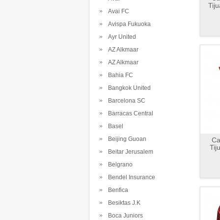
Tij
Avai FC
Avispa Fukuoka
Ayr United
AZ Alkmaar
AZ Alkmaar
Bahia FC
Bangkok United
Barcelona SC
Barracas Central
Basel
Beijing Guoan
Ca
Tij
Beitar Jerusalem
Belgrano
Bendel Insurance
Benfica
Besiktas J.K
Boca Juniors