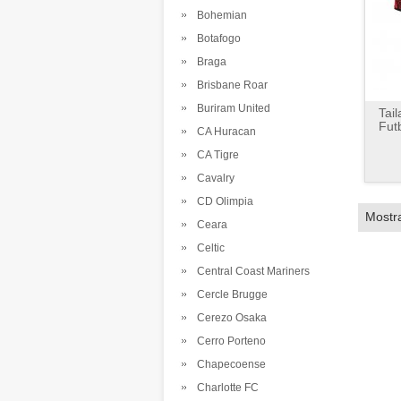
Bohemian
Botafogo
Braga
Brisbane Roar
Buriram United
Tai
Fut
CA Huracan
CA Tigre
Cavalry
CD Olimpia
Mostr
Ceara
Celtic
Central Coast Mariners
Cercle Brugge
Cerezo Osaka
Cerro Porteno
Chapecoense
Charlotte FC