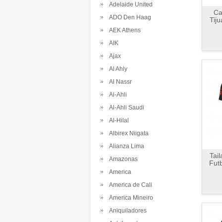
Adelaide United
Ca
ADO Den Haag
Tij
AEK Athens
AIK
Ajax
Al Ahly
Al Nassr
Al-Ahli
Al-Ahli Saudi
Al-Hilal
Albirex Niigata
Alianza Lima
Tai
Amazonas
Futb
America
America de Cali
America Mineiro
Aniquiladores