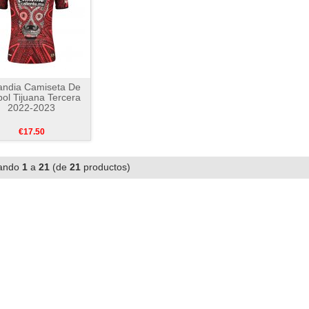
landia Camiseta De
bol Tijuana Tercera
2022-2023
€17.50
ando
1
a
21
(de
21
productos)