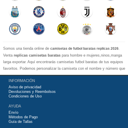
Somos una tienda online de
.
camisetas de futbol baratas replicas 2026
Venta
replicas camisetas baratas
para hombre e mujeres,ninos,manga
larga exportar. Aquí encontrarás camisetas futbol baratas de tus equipos
favoritos. Podemos personalizar la camiseta con el nombre y número que
quieras. Nuestras
camisetas de futbol replicas
son de máxima calidad
INFORMACIÓN
tailandesa por lo que estamos convencidos que quedarás muy satisfecho
Aviso de privacidad
con ella. Estas camisetas tienen un tejido transpirable por lo que te
Devoluciones y Reembolsos
servirán para jugar al fútbol o simplemente para animar a tu equipo
Condiciones de Uso
favorito. Si no disponinemos de la camiseta de fútbol que necesites
AYUDA
contáctanos y haremos lo posible para conseguirtela lo más barata
Envío
posible.
Métodos de Pago
Guía de Tallas