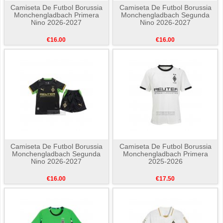
Camiseta De Futbol Borussia
Camiseta De Futbol Borussia
Monchengladbach Primera
Monchengladbach Segunda
Nino 2026-2027
Nino 2026-2027
€16.00
€16.00
Camiseta De Futbol Borussia
Camiseta De Futbol Borussia
Monchengladbach Segunda
Monchengladbach Primera
Nino 2026-2027
2025-2026
€16.00
€17.50