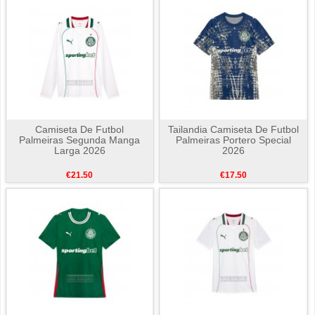
Camiseta De Futbol
Tailandia Camiseta De Futbol
Palmeiras Segunda Manga
Palmeiras Portero Special
Larga 2026
2026
€21.50
€17.50