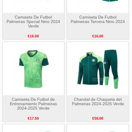
Camiseta De Futbol
Camiseta De Futbol
Palmeiras Special Nino 2024
Palmeiras Tercera Nino 2024
Verde
€16.00
€16.00
Camiseta De Futbol de
Chandal de Chaqueta del
Entrenamiento Palmeiras
Palmeiras 2024-2025 Verde
2024-2025 Verde
€17.50
€58.00