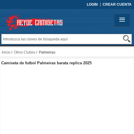
LOGIN
CREAR CUENTA
Inicio
/
Otros Clubes
/ Palmeiras
Camiseta de futbol Palmeiras barata replica 2025