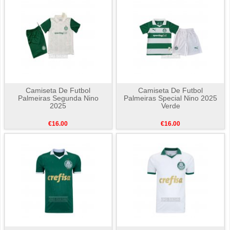
Camiseta De Futbol
Camiseta De Futbol
Palmeiras Segunda Nino
Palmeiras Special Nino 2025
2025
Verde
€16.00
€16.00