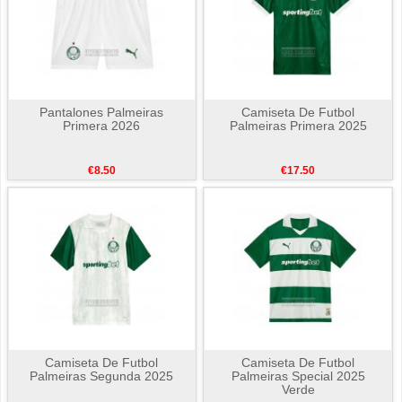
Pantalones Palmeiras
Camiseta De Futbol
Primera 2026
Palmeiras Primera 2025
€8.50
€17.50
Camiseta De Futbol
Camiseta De Futbol
Palmeiras Segunda 2025
Palmeiras Special 2025
Verde