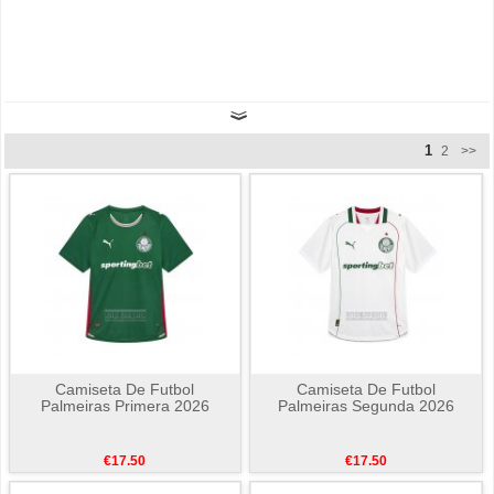
1
2
>>
Camiseta De Futbol
Camiseta De Futbol
Palmeiras Primera 2026
Palmeiras Segunda 2026
€17.50
€17.50