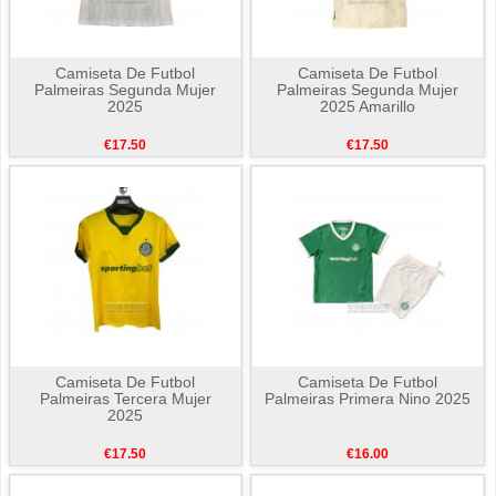
Camiseta De Futbol
Camiseta De Futbol
Palmeiras Segunda Mujer
Palmeiras Segunda Mujer
2025
2025 Amarillo
€17.50
€17.50
Camiseta De Futbol
Camiseta De Futbol
Palmeiras Tercera Mujer
Palmeiras Primera Nino 2025
2025
€17.50
€16.00