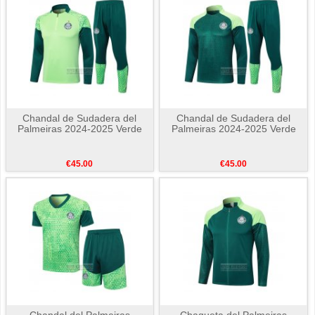
Chandal de Sudadera del
Chandal de Sudadera del
Palmeiras 2024-2025 Verde
Palmeiras 2024-2025 Verde
€45.00
€45.00
Chandal del Palmeiras
Chaqueta del Palmeiras