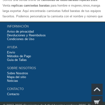
camisetas de futbol baratas replicas 2026
Venta
replicas camisetas baratas
para hombre e mujeres,ninos,manga
larga exportar. Aquí encontrarás camisetas futbol baratas de tus equipos
favoritos. Podemos personalizar la camiseta con el nombre y número que
quieras. Nuestras
camisetas de futbol replicas
son de máxima calidad
INFORMACIÓN
tailandesa por lo que estamos convencidos que quedarás muy satisfecho
Aviso de privacidad
con ella. Estas camisetas tienen un tejido transpirable por lo que te
Devoluciones y Reembolsos
servirán para jugar al fútbol o simplemente para animar a tu equipo
Condiciones de Uso
favorito. Si no disponinemos de la camiseta de fútbol que necesites
AYUDA
contáctanos y haremos lo posible para conseguirtela lo más barata
Envío
posible.
Métodos de Pago
Guía de Tallas
SOBRE NOSOTROS
Sobre Nosotros
Mapa del sitio
Noticias
CONTACTO
Contacto