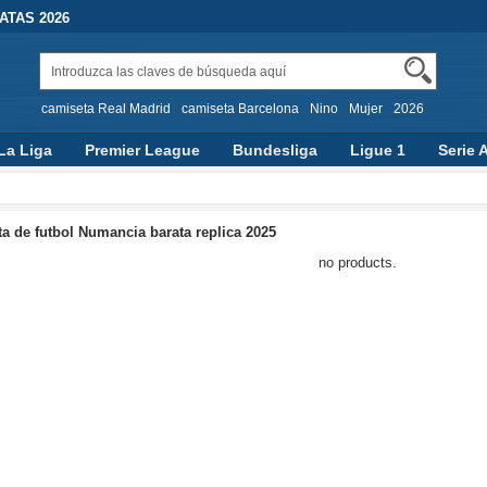
TAS 2026
camiseta Real Madrid
camiseta Barcelona
Nino
Mujer
2026
La Liga
Premier League
Bundesliga
Ligue 1
Serie 
a de futbol Numancia barata replica 2025
no products.