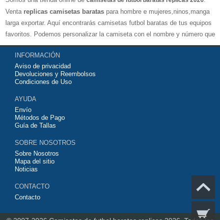
camisetas de futbol baratas replicas 2026
Venta
replicas camisetas baratas
para hombre e mujeres,ninos,manga
larga exportar. Aquí encontrarás camisetas futbol baratas de tus equipos
favoritos. Podemos personalizar la camiseta con el nombre y número que
quieras. Nuestras
camisetas de futbol replicas
son de máxima calidad
INFORMACIÓN
tailandesa por lo que estamos convencidos que quedarás muy satisfecho
Aviso de privacidad
con ella. Estas camisetas tienen un tejido transpirable por lo que te
Devoluciones y Reembolsos
servirán para jugar al fútbol o simplemente para animar a tu equipo
Condiciones de Uso
favorito. Si no disponinemos de la camiseta de fútbol que necesites
AYUDA
contáctanos y haremos lo posible para conseguirtela lo más barata
Envío
posible.
Métodos de Pago
Guía de Tallas
SOBRE NOSOTROS
Sobre Nosotros
Mapa del sitio
Noticias
CONTACTO
Contacto