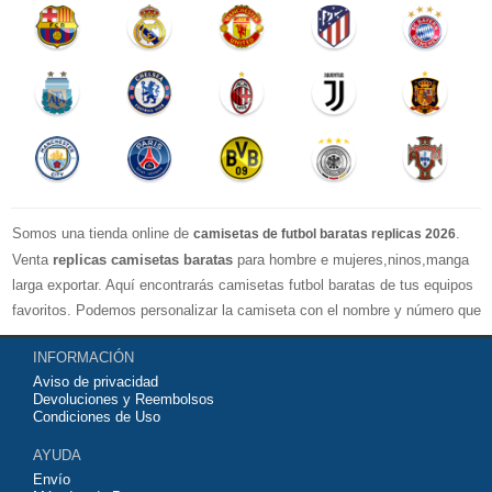
Somos una tienda online de
.
camisetas de futbol baratas replicas 2026
Venta
replicas camisetas baratas
para hombre e mujeres,ninos,manga
larga exportar. Aquí encontrarás camisetas futbol baratas de tus equipos
favoritos. Podemos personalizar la camiseta con el nombre y número que
quieras. Nuestras
camisetas de futbol replicas
son de máxima calidad
INFORMACIÓN
tailandesa por lo que estamos convencidos que quedarás muy satisfecho
Aviso de privacidad
con ella. Estas camisetas tienen un tejido transpirable por lo que te
Devoluciones y Reembolsos
servirán para jugar al fútbol o simplemente para animar a tu equipo
Condiciones de Uso
favorito. Si no disponinemos de la camiseta de fútbol que necesites
AYUDA
contáctanos y haremos lo posible para conseguirtela lo más barata
Envío
posible.