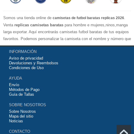
Somos una tienda online de
.
camisetas de futbol baratas replicas 2026
Venta
replicas camisetas baratas
para hombre e mujeres,ninos,manga
larga exportar. Aquí encontrarás camisetas futbol baratas de tus equipos
favoritos. Podemos personalizar la camiseta con el nombre y número que
quieras. Nuestras
camisetas de futbol replicas
son de máxima calidad
INFORMACIÓN
tailandesa por lo que estamos convencidos que quedarás muy satisfecho
Aviso de privacidad
con ella. Estas camisetas tienen un tejido transpirable por lo que te
Devoluciones y Reembolsos
servirán para jugar al fútbol o simplemente para animar a tu equipo
Condiciones de Uso
favorito. Si no disponinemos de la camiseta de fútbol que necesites
AYUDA
contáctanos y haremos lo posible para conseguirtela lo más barata
Envío
posible.
Métodos de Pago
Guía de Tallas
SOBRE NOSOTROS
Sobre Nosotros
Mapa del sitio
Noticias
CONTACTO