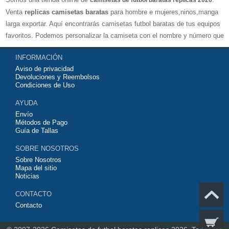
camisetas de futbol baratas replicas 2026
Venta
replicas camisetas baratas
para hombre e mujeres,ninos,manga
larga exportar. Aquí encontrarás camisetas futbol baratas de tus equipos
favoritos. Podemos personalizar la camiseta con el nombre y número que
quieras. Nuestras
camisetas de futbol replicas
son de máxima calidad
INFORMACIÓN
tailandesa por lo que estamos convencidos que quedarás muy satisfecho
Aviso de privacidad
con ella. Estas camisetas tienen un tejido transpirable por lo que te
Devoluciones y Reembolsos
servirán para jugar al fútbol o simplemente para animar a tu equipo
Condiciones de Uso
favorito. Si no disponinemos de la camiseta de fútbol que necesites
AYUDA
contáctanos y haremos lo posible para conseguirtela lo más barata
Envío
posible.
Métodos de Pago
Guía de Tallas
SOBRE NOSOTROS
Sobre Nosotros
Mapa del sitio
Noticias
CONTACTO
Contacto