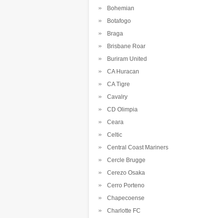
Bohemian
Botafogo
Braga
Brisbane Roar
Buriram United
CA Huracan
CA Tigre
Cavalry
CD Olimpia
Ceara
Celtic
Central Coast Mariners
Cercle Brugge
Cerezo Osaka
Cerro Porteno
Chapecoense
Charlotte FC