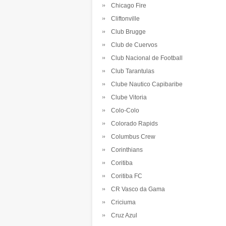
Chicago Fire
Cliftonville
Club Brugge
Club de Cuervos
Club Nacional de Football
Club Tarantulas
Clube Nautico Capibaribe
Clube Vitoria
Colo-Colo
Colorado Rapids
Columbus Crew
Corinthians
Coritiba
Coritiba FC
CR Vasco da Gama
Criciuma
Cruz Azul