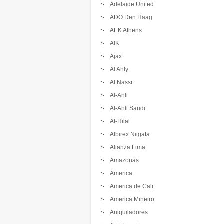
Adelaide United
ADO Den Haag
AEK Athens
AIK
Ajax
Al Ahly
Al Nassr
Al-Ahli
Al-Ahli Saudi
Al-Hilal
Albirex Niigata
Alianza Lima
Amazonas
America
America de Cali
America Mineiro
Aniquiladores