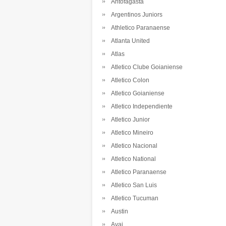
Antofagasta
Argentinos Juniors
Athletico Paranaense
Atlanta United
Atlas
Atletico Clube Goianiense
Atletico Colon
Atletico Goianiense
Atletico Independiente
Atletico Junior
Atletico Mineiro
Atletico Nacional
Atletico National
Atletico Paranaense
Atletico San Luis
Atletico Tucuman
Austin
Avai