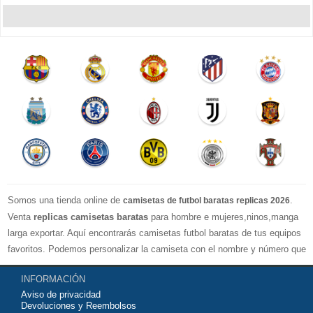
Somos una tienda online de
.
camisetas de futbol baratas replicas 2026
Venta
replicas camisetas baratas
para hombre e mujeres,ninos,manga
larga exportar. Aquí encontrarás camisetas futbol baratas de tus equipos
favoritos. Podemos personalizar la camiseta con el nombre y número que
quieras. Nuestras
camisetas de futbol replicas
son de máxima calidad
INFORMACIÓN
tailandesa por lo que estamos convencidos que quedarás muy satisfecho
Aviso de privacidad
con ella. Estas camisetas tienen un tejido transpirable por lo que te
Devoluciones y Reembolsos