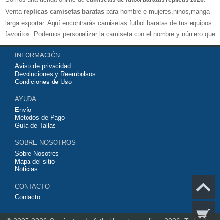
camisetas de futbol baratas replicas 2026
Venta
replicas camisetas baratas
para hombre e mujeres,ninos,manga
larga exportar. Aquí encontrarás camisetas futbol baratas de tus equipos
favoritos. Podemos personalizar la camiseta con el nombre y número que
quieras. Nuestras
camisetas de futbol replicas
son de máxima calidad
INFORMACIÓN
tailandesa por lo que estamos convencidos que quedarás muy satisfecho
Aviso de privacidad
con ella. Estas camisetas tienen un tejido transpirable por lo que te
Devoluciones y Reembolsos
servirán para jugar al fútbol o simplemente para animar a tu equipo
Condiciones de Uso
favorito. Si no disponinemos de la camiseta de fútbol que necesites
AYUDA
contáctanos y haremos lo posible para conseguirtela lo más barata
Envío
posible.
Métodos de Pago
Guía de Tallas
SOBRE NOSOTROS
Sobre Nosotros
Mapa del sitio
Noticias
CONTACTO
Contacto