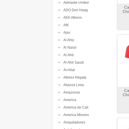
Adelaide United
Ca
ADO Den Haag
Chi
AEK Athens
AIK
Ajax
Al Ahly
Al Nassr
Al-Ahli
Al-Ahli Saudi
Al-Hilal
Albirex Niigata
Alianza Lima
Ca
Amazonas
Chi
America
America de Cali
America Mineiro
Aniquiladores