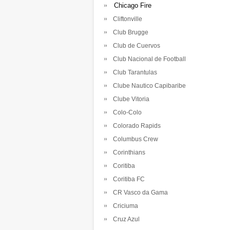
Chicago Fire
Cliftonville
Club Brugge
Club de Cuervos
Club Nacional de Football
Club Tarantulas
Clube Nautico Capibaribe
Clube Vitoria
Colo-Colo
Colorado Rapids
Columbus Crew
Corinthians
Coritiba
Coritiba FC
CR Vasco da Gama
Criciuma
Cruz Azul