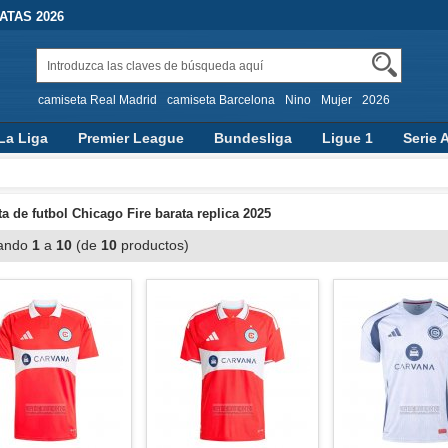
TAS 2026
camiseta Real Madrid
camiseta Barcelona
Nino
Mujer
2026
La Liga
Premier League
Bundesliga
Ligue 1
Serie 
a de futbol Chicago Fire barata replica 2025
ando
1
a
10
(de
10
productos)