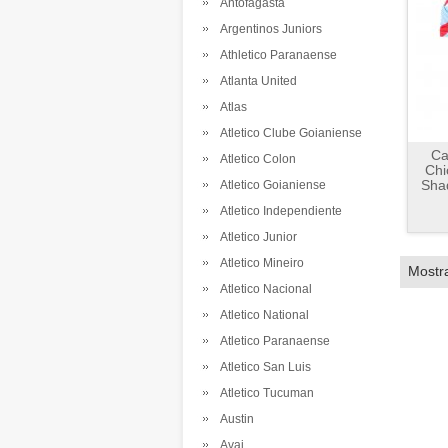
Antofagasta
Argentinos Juniors
Athletico Paranaense
Atlanta United
Atlas
Atletico Clube Goianiense
Ca
Atletico Colon
Chi
Sha
Atletico Goianiense
Atletico Independiente
Atletico Junior
Atletico Mineiro
Mostr
Atletico Nacional
Atletico National
Atletico Paranaense
Atletico San Luis
Atletico Tucuman
Austin
Avai