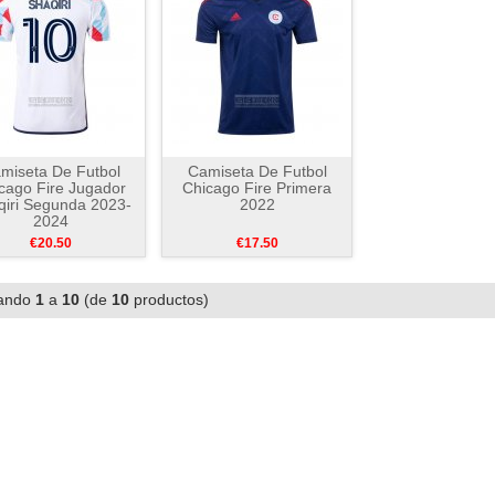
miseta De Futbol
Camiseta De Futbol
cago Fire Jugador
Chicago Fire Primera
qiri Segunda 2023-
2022
2024
€20.50
€17.50
ando
1
a
10
(de
10
productos)