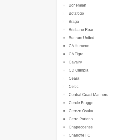
Bohemian
Botafogo
Braga
Brisbane Roar
Buriram United
CA Huracan
CA Tigre
Cavalry
CD Olimpia
Ceara
Celtic
Central Coast Mariners
Cercle Brugge
Cerezo Osaka
Cerro Porteno
Chapecoense
Charlotte FC