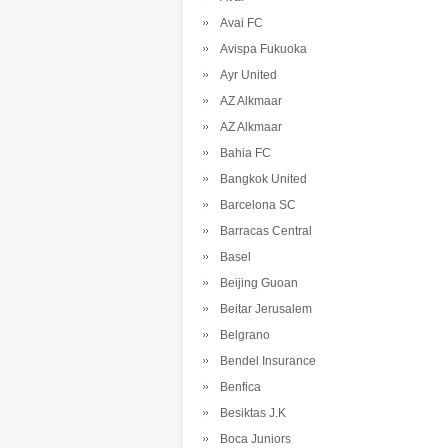
Avai FC
Avispa Fukuoka
Ayr United
AZ Alkmaar
AZ Alkmaar
Bahia FC
Bangkok United
Barcelona SC
Barracas Central
Basel
Beijing Guoan
Beitar Jerusalem
Belgrano
Bendel Insurance
Benfica
Besiktas J.K
Boca Juniors