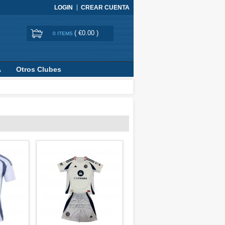
LOGIN
CREAR CUENTA
(
€0.00
)
0 ITEMS
A
Otros Clubes