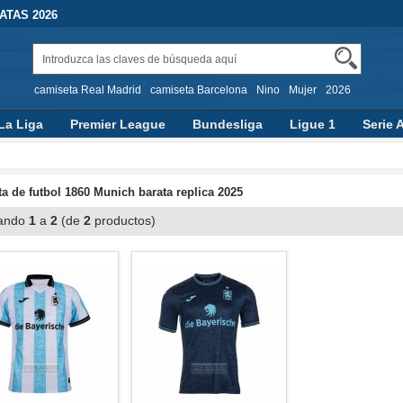
TAS 2026
camiseta Real Madrid
camiseta Barcelona
Nino
Mujer
2026
La Liga
Premier League
Bundesliga
Ligue 1
Serie 
a de futbol 1860 Munich barata replica 2025
ando
1
a
2
(de
2
productos)