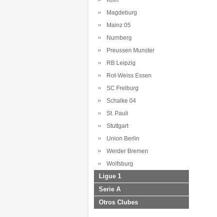
Koln
Magdeburg
Mainz 05
Nurnberg
Preussen Munster
RB Leipzig
Rot-Weiss Essen
SC Freiburg
Schalke 04
St. Pauli
Stuttgart
Union Berlin
Werder Bremen
Wolfsburg
Ligue 1
Serie A
Otros Clubes