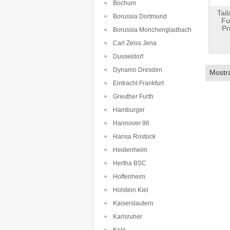
Bochum
Tai
Borussia Dortmund
Fu
Pr
Borussia Monchengladbach
Carl Zeiss Jena
Dusseldorf
Dynamo Dresden
Mostr
Eintracht Frankfurt
Greuther Furth
Hamburger
Hannover 96
Hansa Rostock
Heidenheim
Hertha BSC
Hoffenheim
Holstein Kiel
Kaiserslautern
Karlsruher