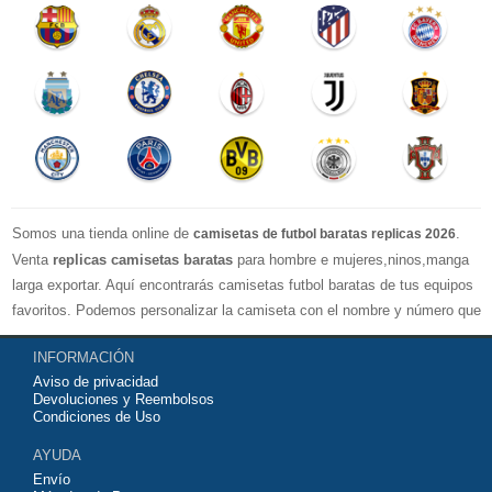
Somos una tienda online de
.
camisetas de futbol baratas replicas 2026
Venta
replicas camisetas baratas
para hombre e mujeres,ninos,manga
larga exportar. Aquí encontrarás camisetas futbol baratas de tus equipos
favoritos. Podemos personalizar la camiseta con el nombre y número que
quieras. Nuestras
camisetas de futbol replicas
son de máxima calidad
INFORMACIÓN
tailandesa por lo que estamos convencidos que quedarás muy satisfecho
Aviso de privacidad
con ella. Estas camisetas tienen un tejido transpirable por lo que te
Devoluciones y Reembolsos
servirán para jugar al fútbol o simplemente para animar a tu equipo
Condiciones de Uso
favorito. Si no disponinemos de la camiseta de fútbol que necesites
AYUDA
contáctanos y haremos lo posible para conseguirtela lo más barata
Envío
posible.