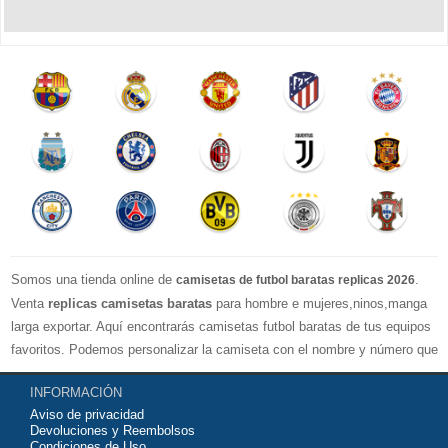
Somos una tienda online de
.
camisetas de futbol baratas replicas 2026
Venta
replicas camisetas baratas
para hombre e mujeres,ninos,manga
larga exportar. Aquí encontrarás camisetas futbol baratas de tus equipos
favoritos. Podemos personalizar la camiseta con el nombre y número que
quieras. Nuestras
camisetas de futbol replicas
son de máxima calidad
INFORMACIÓN
tailandesa por lo que estamos convencidos que quedarás muy satisfecho
Aviso de privacidad
con ella. Estas camisetas tienen un tejido transpirable por lo que te
Devoluciones y Reembolsos
servirán para jugar al fútbol o simplemente para animar a tu equipo
Condiciones de Uso