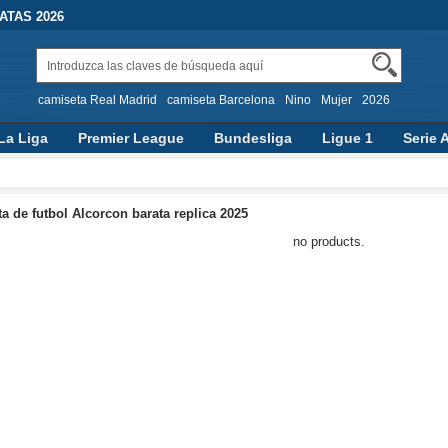
TAS 2026
camiseta Real Madrid
camiseta Barcelona
Nino
Mujer
2026
La Liga
Premier League
Bundesliga
Ligue 1
Serie 
a de futbol Alcorcon barata replica 2025
no products.