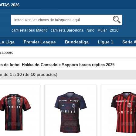
TAS 2026
camiseta Real Madrid
camiseta Barcelona
Nino
Mujer
2026
La Liga
Premier League
Bundesliga
Ligue 1
Serie 
Sapporo
a de futbol Hokkaido Consadole Sapporo barata replica 2025
ando
1
a
10
(de
10
productos)