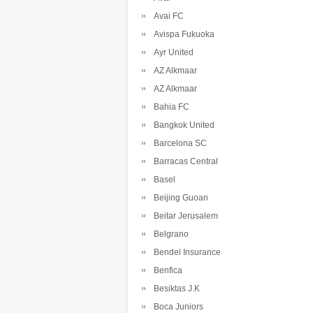
Avai FC
Avispa Fukuoka
Ayr United
AZ Alkmaar
AZ Alkmaar
Bahia FC
Bangkok United
Barcelona SC
Barracas Central
Basel
Beijing Guoan
Beitar Jerusalem
Belgrano
Bendel Insurance
Benfica
Besiktas J.K
Boca Juniors