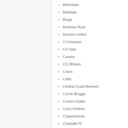
Bohemian
Botafogo
Braga
Brisbane Roar
Buriram United
CA Huracan
CA Tigre
Cavalry
CD Olimpia
Ceara
Celtic
Central Coast Mariners
Cercle Brugge
Cerezo Osaka
Cerro Porteno
Chapecoense
Charlotte FC