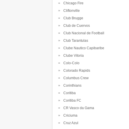
Chicago Fire
Cliftonville
Club Brugge
Club de Cuervos
Club Nacional de Football
Club Tarantulas
Clube Nautico Capibaribe
Clube Vitoria
Colo-Colo
Colorado Rapids
Columbus Crew
Corinthians
Coritiba
Coritiba FC
CR Vasco da Gama
Criciuma
Cruz Azul