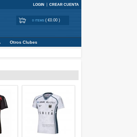
LOGIN
CREAR CUENTA
(
€0.00
)
0 ITEMS
A
Otros Clubes