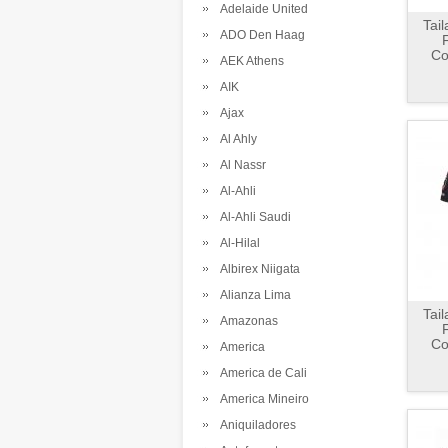
Adelaide United
Tai
ADO Den Haag
Co
AEK Athens
AIK
Ajax
Al Ahly
Al Nassr
Al-Ahli
Al-Ahli Saudi
Al-Hilal
Albirex Niigata
Alianza Lima
Tai
Amazonas
Co
America
America de Cali
America Mineiro
Aniquiladores