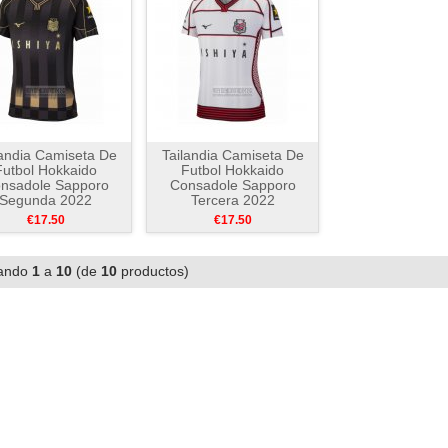
landia Camiseta De
Tailandia Camiseta De
Futbol Hokkaido
Futbol Hokkaido
nsadole Sapporo
Consadole Sapporo
Segunda 2022
Tercera 2022
€17.50
€17.50
ando
1
a
10
(de
10
productos)