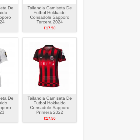
seta De
Tailandia Camiseta De
aido
Futbol Hokkaido
pporo
Consadole Sapporo
024
Tercera 2024
€17.50
seta De
Tailandia Camiseta De
aido
Futbol Hokkaido
pporo
Consadole Sapporo
23
Primera 2022
€17.50