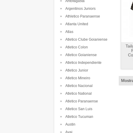
Antofagasta
Argentinos Juniors
Athletico Paranaense
Atlanta United
Atlas
Atletico Clube Goianiense
Tai
Atletico Colon
Co
Atletico Goianiense
Atletico Independiente
Atletico Junior
Atletico Mineiro
Mostr
Atletico Nacional
Atletico National
Atletico Paranaense
Atletico San Luis
Atletico Tucuman
Austin
Avai