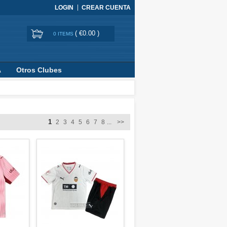
LOGIN
CREAR CUENTA
(
€0.00
)
0 ITEMS
A
Otros Clubes
1
2
3
4
5
6
7
8
...
>>