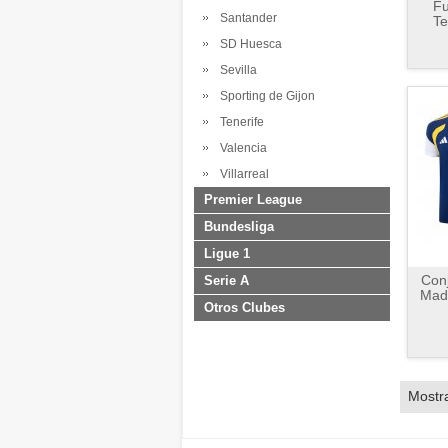
Fu
Santander
Te
SD Huesca
Sevilla
Sporting de Gijon
Tenerife
Valencia
Villarreal
Premier League
Bundesliga
Ligue 1
Conj
Serie A
Madr
Otros Clubes
Mostr