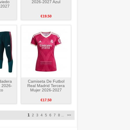
viedo
2026-2027 Azul
-2027
€19.50
dadera
Camiseta De Futbol
d 2026-
Real Madrid Tercera
co
Mujer 2026-2027
€17.50
1
2
3
4
5
6
7
8
...
>>