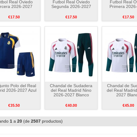
tbol Real Oviedo
Futbol Real Oviedo
Futbol Real O
rcera 2026-2027
Segunda 2026-2027
Primera 2026
€17.50
€17.50
€17.50
unto Polo del Real
Chandal de Sudadera
Chandal de Su
id 2026-2027 Azul
del Real Madrid Nino
del Real Madri
2026-2027 Blanco
2027 Blan
€35.50
€40.00
€45.00
ando
1
a
20
(de
2507
productos)