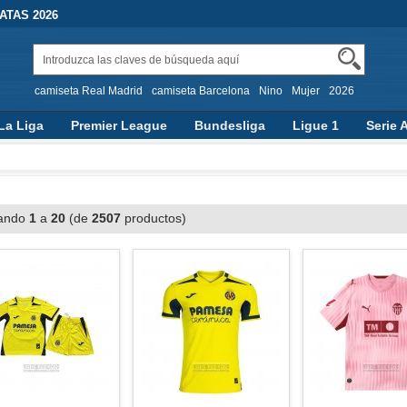
TAS 2026
camiseta Real Madrid
camiseta Barcelona
Nino
Mujer
2026
La Liga
Premier League
Bundesliga
Ligue 1
Serie 
ando
1
a
20
(de
2507
productos)