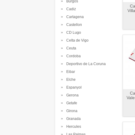
Burgos
Ca
Cadiz
Vill
Cartagena
Castellon
CD Lugo
Celta de Vigo
Ceuta
Cordoba
Deportivo de La Coruna
Eibar
Elche
Espanyol
Ca
Gerona
Vale
Getafe
Girona
Granada
Hercules
Las Palmas