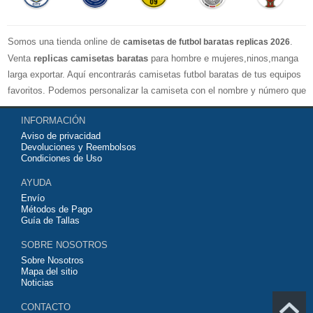
Somos una tienda online de
.
camisetas de futbol baratas replicas 2026
Venta
replicas camisetas baratas
para hombre e mujeres,ninos,manga
larga exportar. Aquí encontrarás camisetas futbol baratas de tus equipos
favoritos. Podemos personalizar la camiseta con el nombre y número que
quieras. Nuestras
camisetas de futbol replicas
son de máxima calidad
INFORMACIÓN
tailandesa por lo que estamos convencidos que quedarás muy satisfecho
Aviso de privacidad
con ella. Estas camisetas tienen un tejido transpirable por lo que te
Devoluciones y Reembolsos
servirán para jugar al fútbol o simplemente para animar a tu equipo
Condiciones de Uso
favorito. Si no disponinemos de la camiseta de fútbol que necesites
AYUDA
contáctanos y haremos lo posible para conseguirtela lo más barata
Envío
posible.
Métodos de Pago
Guía de Tallas
SOBRE NOSOTROS
Sobre Nosotros
Mapa del sitio
Noticias
CONTACTO