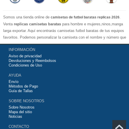
Somos una tienda online de
.
camisetas de futbol baratas replicas 2026
Venta
replicas camisetas baratas
para hombre e mujeres,ninos,manga
larga exportar. Aquí encontrarás camisetas futbol baratas de tus equipos
favoritos. Podemos personalizar la camiseta con el nombre y número que
quieras. Nuestras
camisetas de futbol replicas
son de máxima calidad
INFORMACIÓN
tailandesa por lo que estamos convencidos que quedarás muy satisfecho
Aviso de privacidad
con ella. Estas camisetas tienen un tejido transpirable por lo que te
Devoluciones y Reembolsos
servirán para jugar al fútbol o simplemente para animar a tu equipo
Condiciones de Uso
favorito. Si no disponinemos de la camiseta de fútbol que necesites
AYUDA
contáctanos y haremos lo posible para conseguirtela lo más barata
Envío
posible.
Métodos de Pago
Guía de Tallas
SOBRE NOSOTROS
Sobre Nosotros
Mapa del sitio
Noticias
CONTACTO