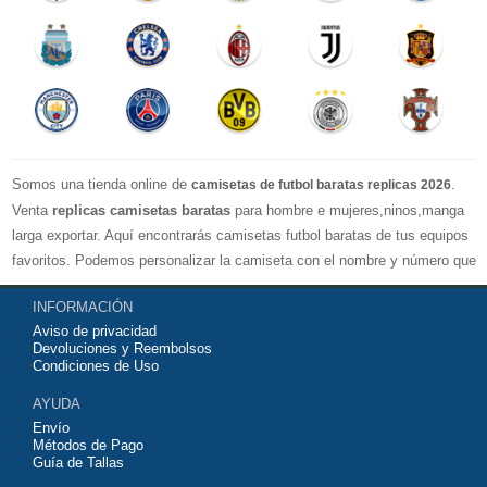
Somos una tienda online de
.
camisetas de futbol baratas replicas 2026
Venta
replicas camisetas baratas
para hombre e mujeres,ninos,manga
larga exportar. Aquí encontrarás camisetas futbol baratas de tus equipos
favoritos. Podemos personalizar la camiseta con el nombre y número que
quieras. Nuestras
camisetas de futbol replicas
son de máxima calidad
INFORMACIÓN
tailandesa por lo que estamos convencidos que quedarás muy satisfecho
Aviso de privacidad
con ella. Estas camisetas tienen un tejido transpirable por lo que te
Devoluciones y Reembolsos
servirán para jugar al fútbol o simplemente para animar a tu equipo
Condiciones de Uso
favorito. Si no disponinemos de la camiseta de fútbol que necesites
AYUDA
contáctanos y haremos lo posible para conseguirtela lo más barata
Envío
posible.
Métodos de Pago
Guía de Tallas