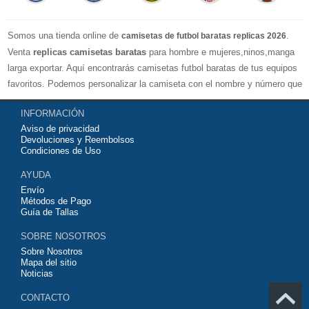
Somos una tienda online de
.
camisetas de futbol baratas replicas 2026
Venta
replicas camisetas baratas
para hombre e mujeres,ninos,manga
larga exportar. Aquí encontrarás camisetas futbol baratas de tus equipos
favoritos. Podemos personalizar la camiseta con el nombre y número que
quieras. Nuestras
camisetas de futbol replicas
son de máxima calidad
INFORMACIÓN
tailandesa por lo que estamos convencidos que quedarás muy satisfecho
Aviso de privacidad
con ella. Estas camisetas tienen un tejido transpirable por lo que te
Devoluciones y Reembolsos
servirán para jugar al fútbol o simplemente para animar a tu equipo
Condiciones de Uso
favorito. Si no disponinemos de la camiseta de fútbol que necesites
AYUDA
contáctanos y haremos lo posible para conseguirtela lo más barata
Envío
posible.
Métodos de Pago
Guía de Tallas
SOBRE NOSOTROS
Sobre Nosotros
Mapa del sitio
Noticias
CONTACTO