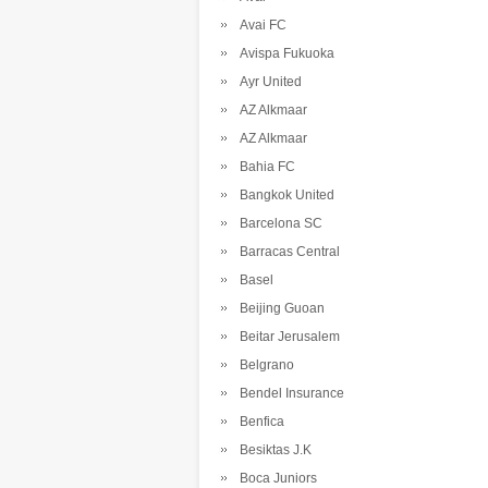
Avai FC
Avispa Fukuoka
Ayr United
AZ Alkmaar
AZ Alkmaar
Bahia FC
Bangkok United
Barcelona SC
Barracas Central
Basel
Beijing Guoan
Beitar Jerusalem
Belgrano
Bendel Insurance
Benfica
Besiktas J.K
Boca Juniors