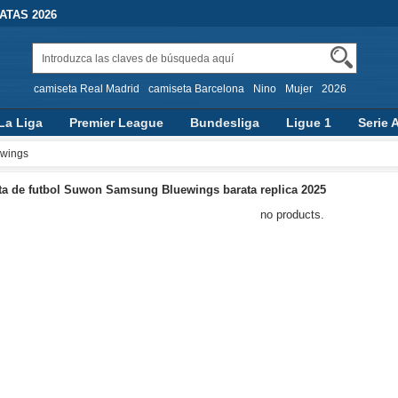
TAS 2026
camiseta Real Madrid
camiseta Barcelona
Nino
Mujer
2026
La Liga
Premier League
Bundesliga
Ligue 1
Serie 
wings
a de futbol Suwon Samsung Bluewings barata replica 2025
no products.