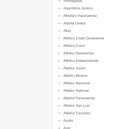
Antofagasta
Argentinos Juniors
Athletico Paranaense
Atlanta United
Atlas
Atletico Clube Goianiense
Atletico Colon
Atletico Goianiense
Atletico Independiente
Atletico Junior
Atletico Mineiro
Atletico Nacional
Atletico National
Atletico Paranaense
Atletico San Luis
Atletico Tucuman
Austin
Avai