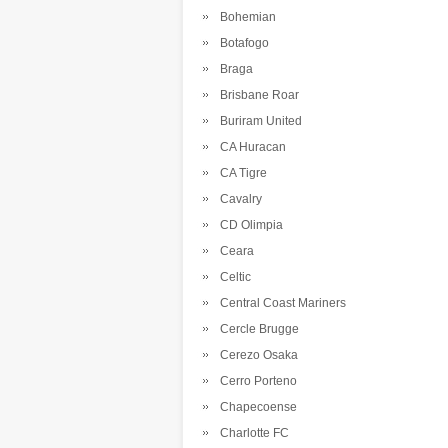
Bohemian
Botafogo
Braga
Brisbane Roar
Buriram United
CA Huracan
CA Tigre
Cavalry
CD Olimpia
Ceara
Celtic
Central Coast Mariners
Cercle Brugge
Cerezo Osaka
Cerro Porteno
Chapecoense
Charlotte FC