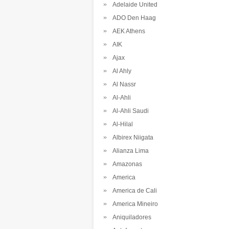
Adelaide United
ADO Den Haag
AEK Athens
AIK
Ajax
Al Ahly
Al Nassr
Al-Ahli
Al-Ahli Saudi
Al-Hilal
Albirex Niigata
Alianza Lima
Amazonas
America
America de Cali
America Mineiro
Aniquiladores