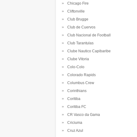
Chicago Fire
Cliftonville
Club Brugge
Club de Cuervos
Club Nacional de Football
Club Tarantulas
Clube Nautico Capibaribe
Clube Vitoria
Colo-Colo
Colorado Rapids
Columbus Crew
Corinthians
Coritiba
Coritiba FC
CR Vasco da Gama
Criciuma
Cruz Azul