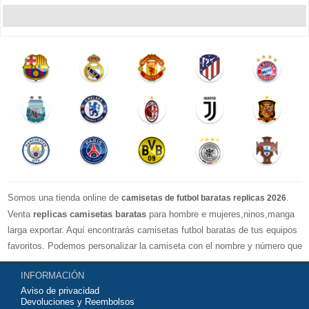
Somos una tienda online de
.
camisetas de futbol baratas replicas 2026
Venta
replicas camisetas baratas
para hombre e mujeres,ninos,manga
larga exportar. Aquí encontrarás camisetas futbol baratas de tus equipos
favoritos. Podemos personalizar la camiseta con el nombre y número que
quieras. Nuestras
camisetas de futbol replicas
son de máxima calidad
INFORMACIÓN
tailandesa por lo que estamos convencidos que quedarás muy satisfecho
Aviso de privacidad
con ella. Estas camisetas tienen un tejido transpirable por lo que te
Devoluciones y Reembolsos