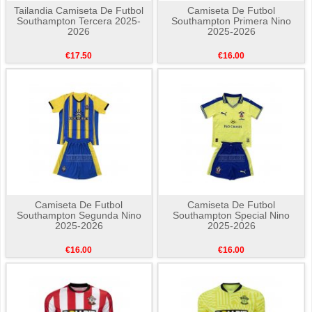
Tailandia Camiseta De Futbol
Camiseta De Futbol
Southampton Tercera 2025-
Southampton Primera Nino
2026
2025-2026
€17.50
€16.00
Camiseta De Futbol
Camiseta De Futbol
Southampton Segunda Nino
Southampton Special Nino
2025-2026
2025-2026
€16.00
€16.00