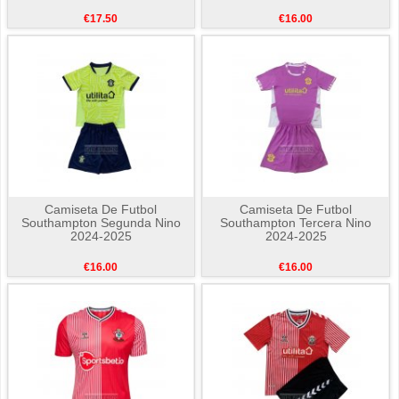
€17.50
€16.00
Camiseta De Futbol
Camiseta De Futbol
Southampton Segunda Nino
Southampton Tercera Nino
2024-2025
2024-2025
€16.00
€16.00