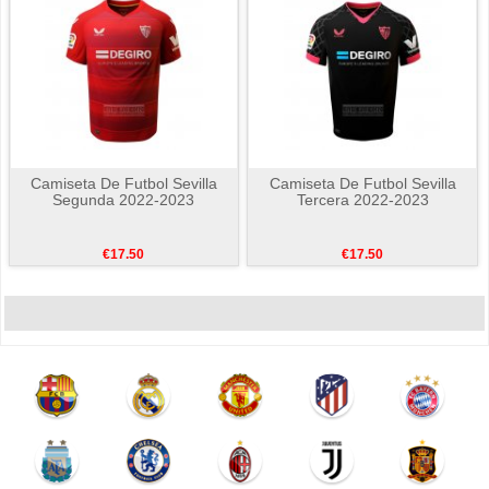
Camiseta De Futbol Sevilla
Camiseta De Futbol Sevilla
Segunda 2022-2023
Tercera 2022-2023
€17.50
€17.50