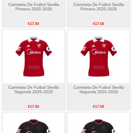
Camiseta De Futbol Sevilla
Camiseta De Futbol Sevilla
Primera 2025-2026
Primera 2025-2026
€17.50
€17.50
Camiseta De Futbol Sevilla
Camiseta De Futbol Sevilla
Segunda 2025-2026
Segunda 2025-2026
€17.50
€17.50