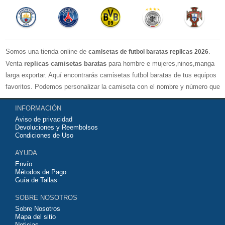
Somos una tienda online de
.
camisetas de futbol baratas replicas 2026
Venta
replicas camisetas baratas
para hombre e mujeres,ninos,manga
larga exportar. Aquí encontrarás camisetas futbol baratas de tus equipos
favoritos. Podemos personalizar la camiseta con el nombre y número que
quieras. Nuestras
camisetas de futbol replicas
son de máxima calidad
INFORMACIÓN
tailandesa por lo que estamos convencidos que quedarás muy satisfecho
Aviso de privacidad
con ella. Estas camisetas tienen un tejido transpirable por lo que te
Devoluciones y Reembolsos
servirán para jugar al fútbol o simplemente para animar a tu equipo
Condiciones de Uso
favorito. Si no disponinemos de la camiseta de fútbol que necesites
AYUDA
contáctanos y haremos lo posible para conseguirtela lo más barata
Envío
posible.
Métodos de Pago
Guía de Tallas
SOBRE NOSOTROS
Sobre Nosotros
Mapa del sitio
Noticias