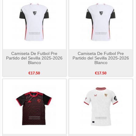
Camiseta De Futbol Pre
Camiseta De Futbol Pre
Partido del Sevilla 2025-2026
Partido del Sevilla 2025-2026
Blanco
Blanco
€17.50
€17.50