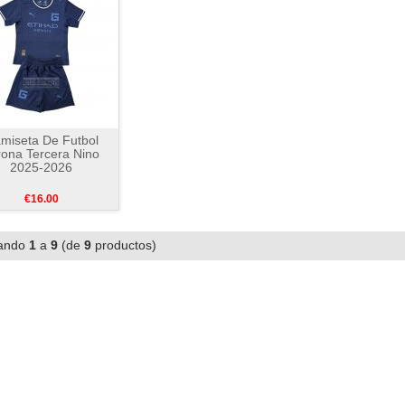
miseta De Futbol
rona Tercera Nino
2025-2026
€16.00
ando
1
a
9
(de
9
productos)