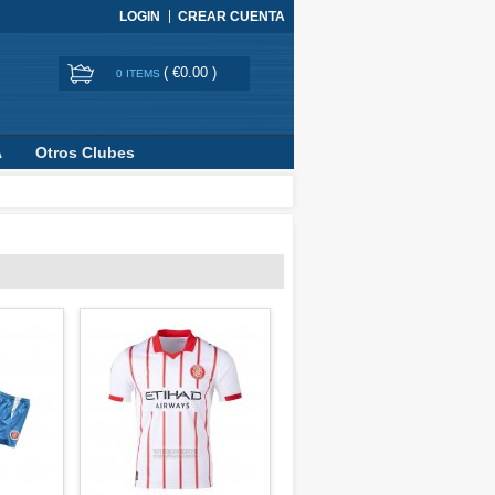
LOGIN
CREAR CUENTA
(
€0.00
)
0 ITEMS
A
Otros Clubes