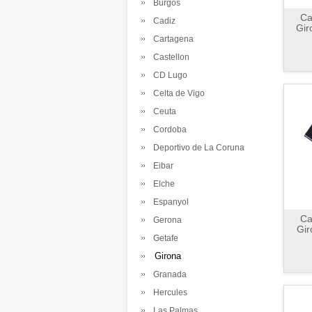
Burgos
Ca
Cadiz
Gir
Cartagena
Castellon
CD Lugo
Celta de Vigo
Ceuta
Cordoba
Deportivo de La Coruna
Eibar
Elche
Espanyol
Ca
Gerona
Gir
Getafe
Girona
Granada
Hercules
Las Palmas