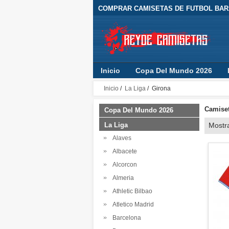
COMPRAR CAMISETAS DE FUTBOL BARA
Inicio
Copa Del Mundo 2026
Inicio
/
La Liga
/ Girona
Camiset
Copa Del Mundo 2026
La Liga
Mostr
Alaves
Albacete
Alcorcon
Almeria
Athletic Bilbao
Atletico Madrid
Barcelona