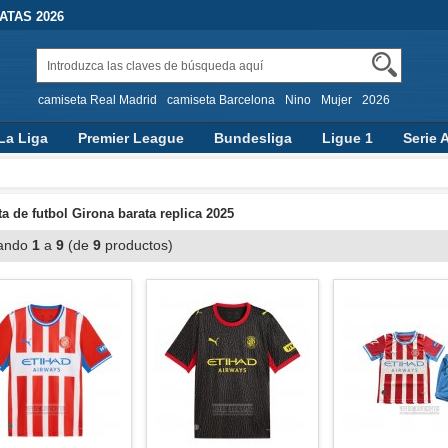
TAS 2026
camiseta Real Madrid
camiseta Barcelona
Nino
Mujer
2026
La Liga
Premier League
Bundesliga
Ligue 1
Serie 
a de futbol Girona barata replica 2025
ando
1
a
9
(de
9
productos)