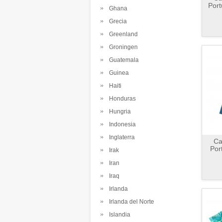
Port
Ghana
Grecia
Greenland
Groningen
Guatemala
Guinea
Haiti
Honduras
Hungria
Indonesia
Inglaterra
Ca
Por
Irak
Iran
Iraq
Irlanda
Irlanda del Norte
Islandia