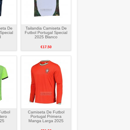
seta De
Tailandia Camiseta De
 Special
Futbol Portugal Special
l
2025 Blanco
€17.50
utbol
Camiseta De Futbol
tero
Portugal Primera
025
Manga Larga 2025