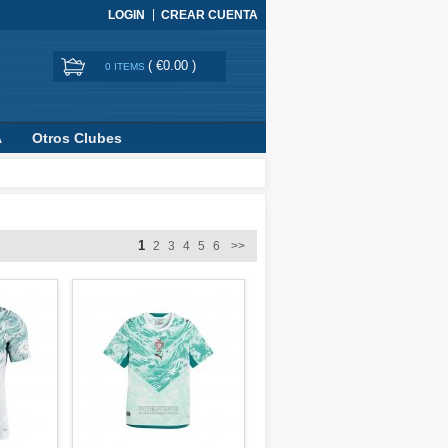
LOGIN
CREAR CUENTA
(
€0.00
)
0 ITEMS
A
Otros Clubes
1
2
3
4
5
6
>>