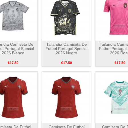
landia Camiseta De
Tailandia Camiseta De
Tailandia Cami
ol Portugal Special
Futbol Portugal Special
Futbol Portugal
2026 Blanco
2026 Negro
2026 Ros
€17.50
€17.50
€17.50
miseta De Futbol
Camiseta De Futbol
Camiseta De F