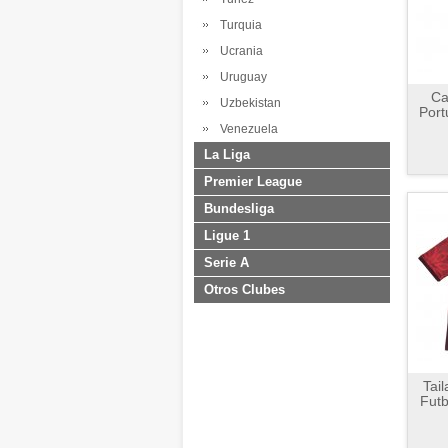
Turquia
Ucrania
Uruguay
Ca
Uzbekistan
Port
Venezuela
La Liga
Premier League
Bundesliga
Ligue 1
Serie A
Otros Clubes
Tai
Futb