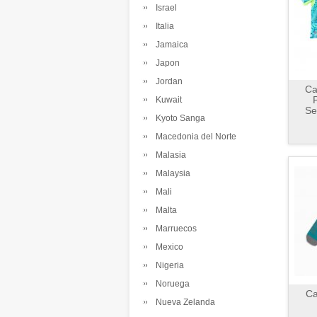
Israel
Italia
Jamaica
Japon
Jordan
Ca
P
Kuwait
Se
Kyoto Sanga
Macedonia del Norte
Malasia
Malaysia
Mali
Malta
Marruecos
Mexico
Nigeria
Noruega
Ca
Nueva Zelanda