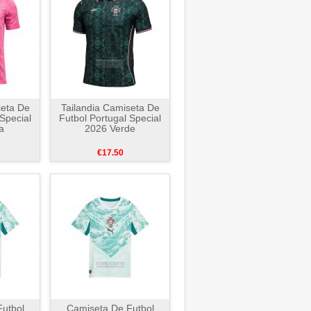
seta De
Tailandia Camiseta De
 Special
Futbol Portugal Special
a
2026 Verde
€17.50
utbol
Camiseta De Futbol