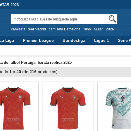
TAS 2026
camiseta Real Madrid
camiseta Barcelona
Nino
Mujer
2026
La Liga
Premier League
Bundesliga
Ligue 1
Serie 
a de futbol Portugal barata replica 2025
ando
1
a
40
(de
216
productos)