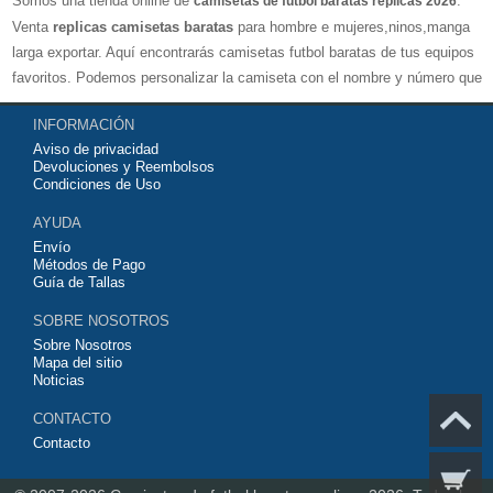
Somos una tienda online de
.
camisetas de futbol baratas replicas 2026
Venta
replicas camisetas baratas
para hombre e mujeres,ninos,manga
larga exportar. Aquí encontrarás camisetas futbol baratas de tus equipos
favoritos. Podemos personalizar la camiseta con el nombre y número que
quieras. Nuestras
camisetas de futbol replicas
son de máxima calidad
INFORMACIÓN
tailandesa por lo que estamos convencidos que quedarás muy satisfecho
Aviso de privacidad
con ella. Estas camisetas tienen un tejido transpirable por lo que te
Devoluciones y Reembolsos
servirán para jugar al fútbol o simplemente para animar a tu equipo
Condiciones de Uso
favorito. Si no disponinemos de la camiseta de fútbol que necesites
AYUDA
contáctanos y haremos lo posible para conseguirtela lo más barata
Envío
posible.
Métodos de Pago
Guía de Tallas
SOBRE NOSOTROS
Sobre Nosotros
Mapa del sitio
Noticias
CONTACTO
Contacto