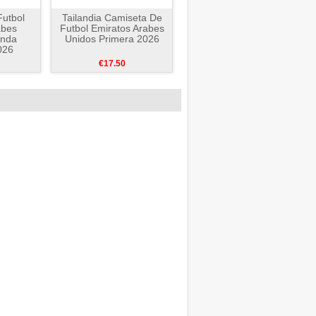
utbol
Tailandia Camiseta De
abes
Futbol Emiratos Arabes
unda
Unidos Primera 2026
026
€17.50