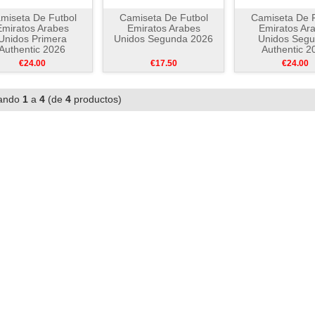
miseta De Futbol
Camiseta De Futbol
Camiseta De F
Emiratos Arabes
Emiratos Arabes
Emiratos Ar
Unidos Primera
Unidos Segunda 2026
Unidos Seg
Authentic 2026
Authentic 2
€24.00
€17.50
€24.00
ando
1
a
4
(de
4
productos)