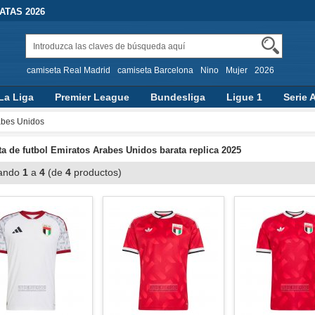
TAS 2026
camiseta Real Madrid
camiseta Barcelona
Nino
Mujer
2026
La Liga
Premier League
Bundesliga
Ligue 1
Serie 
abes Unidos
a de futbol Emiratos Arabes Unidos barata replica 2025
ando
1
a
4
(de
4
productos)