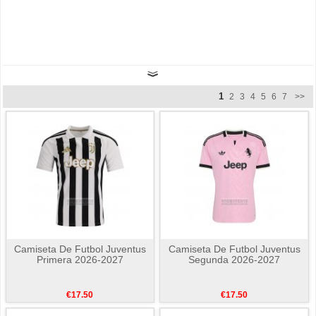
1
2
3
4
5
6
7
>>
Camiseta De Futbol Juventus
Camiseta De Futbol Juventus
Primera 2026-2027
Segunda 2026-2027
€17.50
€17.50