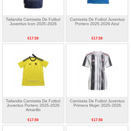
Tailandia Camiseta De Futbol
Camiseta De Futbol Juventus
Juventus Icon 2025-2026
Portero 2025-2026 Azul
€17.50
€17.50
Tailandia Camiseta De Futbol
Camiseta De Futbol Juventus
Juventus Portero 2025-2026
Primera Mujer 2025-2026
Amarillo
€17.50
€17.50