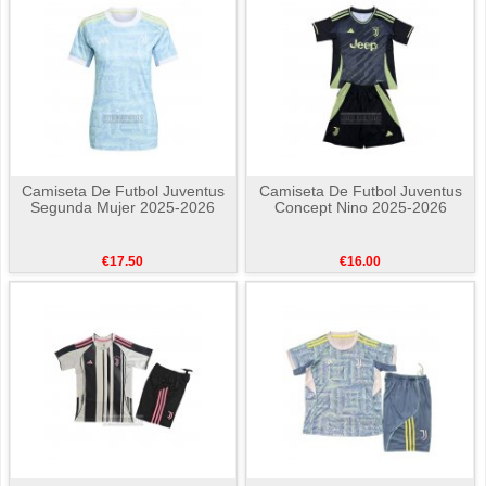
Camiseta De Futbol Juventus
Camiseta De Futbol Juventus
Segunda Mujer 2025-2026
Concept Nino 2025-2026
€17.50
€16.00