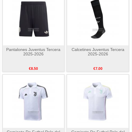
Pantalones Juventus Tercera
Calcetines Juventus Tercera
2025-2026
2025-2026
€8.50
€7.00
Camiseta De Futbol Polo del
Camiseta De Futbol Polo del