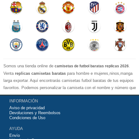
Somos una tienda online de
.
camisetas de futbol baratas replicas 2026
Venta
replicas camisetas baratas
para hombre e mujeres,ninos,manga
larga exportar. Aquí encontrarás camisetas futbol baratas de tus equipos
favoritos. Podemos personalizar la camiseta con el nombre y número que
quieras. Nuestras
camisetas de futbol replicas
son de máxima calidad
INFORMACIÓN
tailandesa por lo que estamos convencidos que quedarás muy satisfecho
Aviso de privacidad
con ella. Estas camisetas tienen un tejido transpirable por lo que te
Devoluciones y Reembolsos
servirán para jugar al fútbol o simplemente para animar a tu equipo
Condiciones de Uso
favorito. Si no disponinemos de la camiseta de fútbol que necesites
AYUDA
contáctanos y haremos lo posible para conseguirtela lo más barata
Envío
posible.