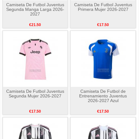
Camiseta De Futbol Juventus
Camiseta De Futbol Juventus
Segunda Manga Larga 2026-
Primera Mujer 2026-2027
2027
€21.50
€17.50
Camiseta De Futbol Juventus
Camiseta De Futbol de
Segunda Mujer 2026-2027
Entrenamiento Juventus
2026-2027 Azul
€17.50
€17.50