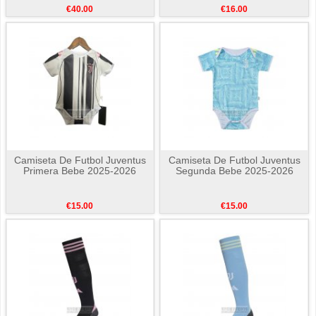
€40.00
€16.00
Camiseta De Futbol Juventus
Camiseta De Futbol Juventus
Primera Bebe 2025-2026
Segunda Bebe 2025-2026
€15.00
€15.00