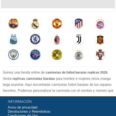
Somos una tienda online de
.
camisetas de futbol baratas replicas 2026
Venta
replicas camisetas baratas
para hombre e mujeres,ninos,manga
larga exportar. Aquí encontrarás camisetas futbol baratas de tus equipos
favoritos. Podemos personalizar la camiseta con el nombre y número que
quieras. Nuestras
camisetas de futbol replicas
son de máxima calidad
INFORMACIÓN
tailandesa por lo que estamos convencidos que quedarás muy satisfecho
Aviso de privacidad
con ella. Estas camisetas tienen un tejido transpirable por lo que te
Devoluciones y Reembolsos
servirán para jugar al fútbol o simplemente para animar a tu equipo
Condiciones de Uso