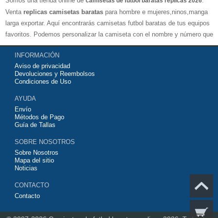
Somos una tienda online de
.
camisetas de futbol baratas replicas 2026
Venta
replicas camisetas baratas
para hombre e mujeres,ninos,manga
larga exportar. Aquí encontrarás camisetas futbol baratas de tus equipos
favoritos. Podemos personalizar la camiseta con el nombre y número que
quieras. Nuestras
camisetas de futbol replicas
son de máxima calidad
INFORMACIÓN
tailandesa por lo que estamos convencidos que quedarás muy satisfecho
Aviso de privacidad
con ella. Estas camisetas tienen un tejido transpirable por lo que te
Devoluciones y Reembolsos
servirán para jugar al fútbol o simplemente para animar a tu equipo
Condiciones de Uso
favorito. Si no disponinemos de la camiseta de fútbol que necesites
AYUDA
contáctanos y haremos lo posible para conseguirtela lo más barata
Envío
posible.
Métodos de Pago
Guía de Tallas
SOBRE NOSOTROS
Sobre Nosotros
Mapa del sitio
Noticias
CONTACTO
Contacto