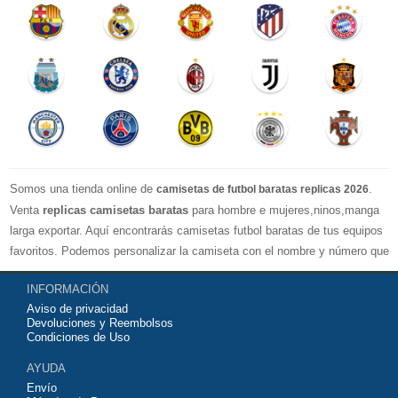
Somos una tienda online de
.
camisetas de futbol baratas replicas 2026
Venta
replicas camisetas baratas
para hombre e mujeres,ninos,manga
larga exportar. Aquí encontrarás camisetas futbol baratas de tus equipos
favoritos. Podemos personalizar la camiseta con el nombre y número que
quieras. Nuestras
camisetas de futbol replicas
son de máxima calidad
INFORMACIÓN
tailandesa por lo que estamos convencidos que quedarás muy satisfecho
Aviso de privacidad
con ella. Estas camisetas tienen un tejido transpirable por lo que te
Devoluciones y Reembolsos
servirán para jugar al fútbol o simplemente para animar a tu equipo
Condiciones de Uso
favorito. Si no disponinemos de la camiseta de fútbol que necesites
AYUDA
contáctanos y haremos lo posible para conseguirtela lo más barata
Envío
posible.