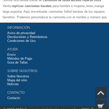
Somos una tienda online de
.
camisetas de futbol baratas replicas 2026
Venta
replicas camisetas baratas
para hombre e mujeres,ninos,manga
larga exportar. Aquí encontrarás camisetas futbol baratas de tus equipos
favoritos. Podemos personalizar la camiseta con el nombre y número que
quieras. Nuestras
camisetas de futbol replicas
son de máxima calidad
INFORMACIÓN
tailandesa por lo que estamos convencidos que quedarás muy satisfecho
Aviso de privacidad
con ella. Estas camisetas tienen un tejido transpirable por lo que te
Devoluciones y Reembolsos
servirán para jugar al fútbol o simplemente para animar a tu equipo
Condiciones de Uso
favorito. Si no disponinemos de la camiseta de fútbol que necesites
AYUDA
contáctanos y haremos lo posible para conseguirtela lo más barata
Envío
posible.
Métodos de Pago
Guía de Tallas
SOBRE NOSOTROS
Sobre Nosotros
Mapa del sitio
Noticias
CONTACTO
Contacto