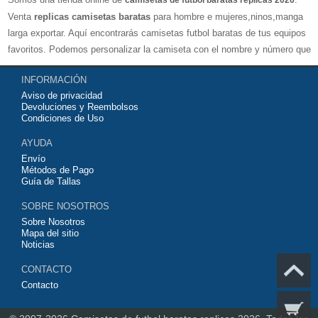
camisetas de futbol baratas replicas 2026
Venta
replicas camisetas baratas
para hombre e mujeres,ninos,manga
larga exportar. Aquí encontrarás camisetas futbol baratas de tus equipos
favoritos. Podemos personalizar la camiseta con el nombre y número que
quieras. Nuestras
camisetas de futbol replicas
son de máxima calidad
INFORMACIÓN
tailandesa por lo que estamos convencidos que quedarás muy satisfecho
Aviso de privacidad
con ella. Estas camisetas tienen un tejido transpirable por lo que te
Devoluciones y Reembolsos
servirán para jugar al fútbol o simplemente para animar a tu equipo
Condiciones de Uso
favorito. Si no disponinemos de la camiseta de fútbol que necesites
AYUDA
contáctanos y haremos lo posible para conseguirtela lo más barata
Envío
posible.
Métodos de Pago
Guía de Tallas
SOBRE NOSOTROS
Sobre Nosotros
Mapa del sitio
Noticias
CONTACTO
Contacto