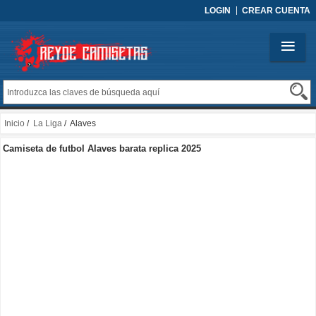
LOGIN
CREAR CUENTA
Inicio
/
La Liga
/ Alaves
Camiseta de futbol Alaves barata replica 2025