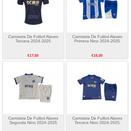
Camiseta De Futbol Alaves
Camiseta De Futbol Alaves
Tercera 2024-2025
Primera Nino 2024-2025
€17.50
€16.00
Camiseta De Futbol Alaves
Camiseta De Futbol Alaves
Segunda Nino 2024-2025
Tercera Nino 2024-2025