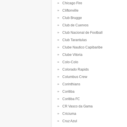
Chicago Fire
Cliftonville
Club Brugge
Club de Cuervos
Club Nacional de Football
Club Tarantulas
Clube Nautico Capibaribe
Clube Vitoria
Colo-Colo
Colorado Rapids
Columbus Crew
Corinthians
Coritiba
Coritiba FC
CR Vasco da Gama
Criciuma
Cruz Azul