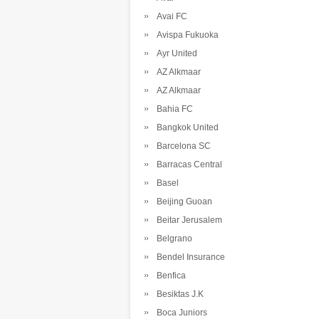
Avai FC
Avispa Fukuoka
Ayr United
AZ Alkmaar
AZ Alkmaar
Bahia FC
Bangkok United
Barcelona SC
Barracas Central
Basel
Beijing Guoan
Beitar Jerusalem
Belgrano
Bendel Insurance
Benfica
Besiktas J.K
Boca Juniors