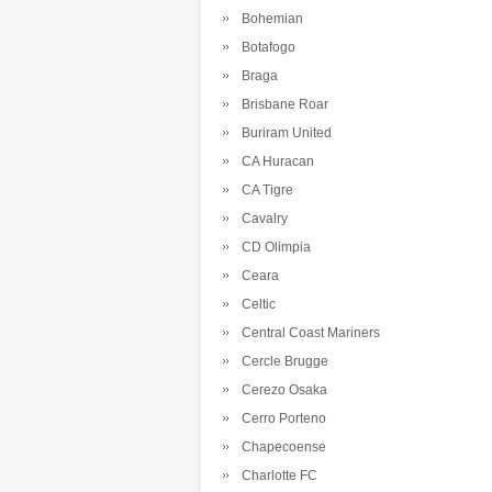
Bohemian
Botafogo
Braga
Brisbane Roar
Buriram United
CA Huracan
CA Tigre
Cavalry
CD Olimpia
Ceara
Celtic
Central Coast Mariners
Cercle Brugge
Cerezo Osaka
Cerro Porteno
Chapecoense
Charlotte FC