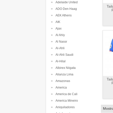
Adelaide United
Tai
ADO Den Haag
AEK Athens
AIK
Ajax
Al Ahly
Al Nassr
Al-Ahli
Al-Ahli Saudi
Al-Hilal
Albirex Niigata
Alianza Lima
Tai
Amazonas
America
America de Cali
America Mineiro
Aniquiladores
Mostr