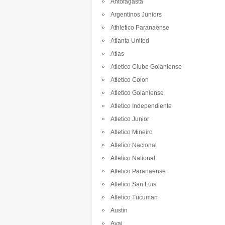
Antofagasta
Argentinos Juniors
Athletico Paranaense
Atlanta United
Atlas
Atletico Clube Goianiense
Atletico Colon
Atletico Goianiense
Atletico Independiente
Atletico Junior
Atletico Mineiro
Atletico Nacional
Atletico National
Atletico Paranaense
Atletico San Luis
Atletico Tucuman
Austin
Avai