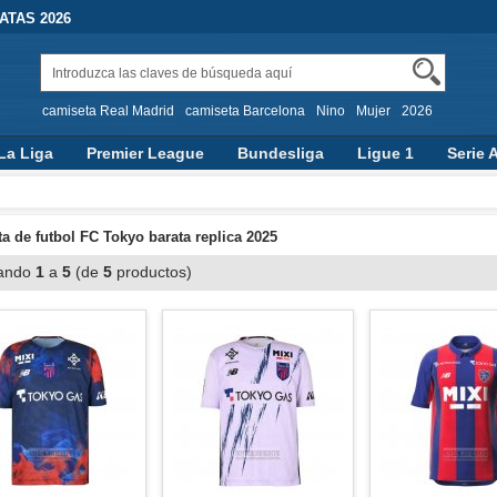
TAS 2026
camiseta Real Madrid
camiseta Barcelona
Nino
Mujer
2026
La Liga
Premier League
Bundesliga
Ligue 1
Serie 
a de futbol FC Tokyo barata replica 2025
ando
1
a
5
(de
5
productos)