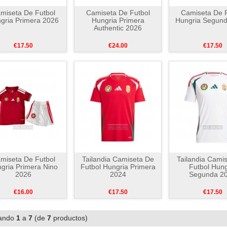
miseta De Futbol
Camiseta De Futbol
Camiseta De F
gria Primera 2026
Hungria Primera
Hungria Segun
Authentic 2026
€17.50
€24.00
€17.50
miseta De Futbol
Tailandia Camiseta De
Tailandia Cami
gria Primera Nino
Futbol Hungria Primera
Futbol Hung
2026
2024
Segunda 2
€16.00
€17.50
€17.50
ando
1
a
7
(de
7
productos)