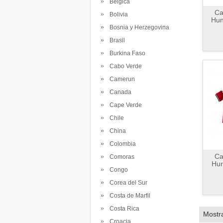
Belgica
Ca
Bolivia
Hun
Bosnia y Herzegovina
Brasil
Burkina Faso
Cabo Verde
Camerun
Canada
Cape Verde
Chile
China
Colombia
Ca
Comoras
Hun
Congo
Corea del Sur
Costa de Marfil
Costa Rica
Mostr
Croacia