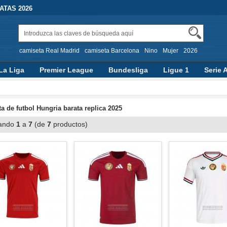
TAS 2026
camiseta Real Madrid
camiseta Barcelona
Nino
Mujer
2026
La Liga
Premier League
Bundesliga
Ligue 1
Serie 
a de futbol Hungria barata replica 2025
ando
1
a
7
(de
7
productos)