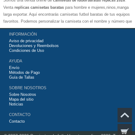
Somos una tienda online de
.
camisetas de futbol baratas replicas 2026
Venta
replicas camisetas baratas
para hombre e mujeres,ninos,manga
larga exportar. Aquí encontrarás camisetas futbol baratas de tus equipos
favoritos. Podemos personalizar la camiseta con el nombre y número que
quieras. Nuestras
camisetas de futbol replicas
son de máxima calidad
INFORMACIÓN
tailandesa por lo que estamos convencidos que quedarás muy satisfecho
Aviso de privacidad
con ella. Estas camisetas tienen un tejido transpirable por lo que te
Devoluciones y Reembolsos
servirán para jugar al fútbol o simplemente para animar a tu equipo
Condiciones de Uso
favorito. Si no disponinemos de la camiseta de fútbol que necesites
AYUDA
contáctanos y haremos lo posible para conseguirtela lo más barata
Envío
posible.
Métodos de Pago
Guía de Tallas
SOBRE NOSOTROS
Sobre Nosotros
Mapa del sitio
Noticias
CONTACTO
Contacto