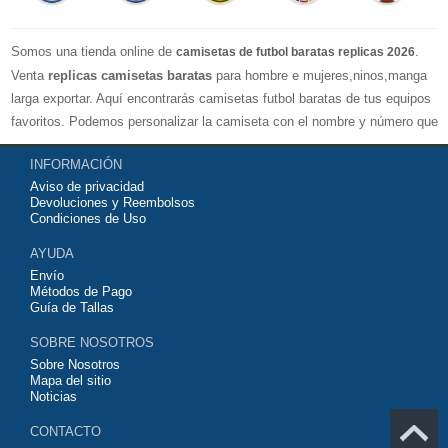
Somos una tienda online de
.
camisetas de futbol baratas replicas 2026
Venta
replicas camisetas baratas
para hombre e mujeres,ninos,manga
larga exportar. Aquí encontrarás camisetas futbol baratas de tus equipos
favoritos. Podemos personalizar la camiseta con el nombre y número que
quieras. Nuestras
camisetas de futbol replicas
son de máxima calidad
INFORMACIÓN
tailandesa por lo que estamos convencidos que quedarás muy satisfecho
Aviso de privacidad
con ella. Estas camisetas tienen un tejido transpirable por lo que te
Devoluciones y Reembolsos
servirán para jugar al fútbol o simplemente para animar a tu equipo
Condiciones de Uso
favorito. Si no disponinemos de la camiseta de fútbol que necesites
AYUDA
contáctanos y haremos lo posible para conseguirtela lo más barata
Envío
posible.
Métodos de Pago
Guía de Tallas
SOBRE NOSOTROS
Sobre Nosotros
Mapa del sitio
Noticias
CONTACTO