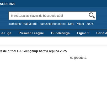
TAS 2026
camiseta Real Madrid
camiseta Barcelona
Nino
Mujer
2026
La Liga
Premier League
Bundesliga
Ligue 1
Serie 
a de futbol EA Guingamp barata replica 2025
no products.