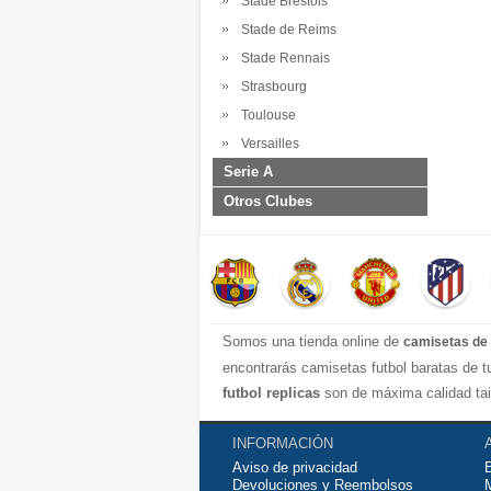
Stade Brestois
Stade de Reims
Stade Rennais
Strasbourg
Toulouse
Versailles
Serie A
Otros Clubes
Somos una tienda online de
camisetas de 
encontrarás camisetas futbol baratas de 
futbol replicas
son de máxima calidad tai
transpirable por lo que te servirán para j
contáctanos y haremos lo posible para con
INFORMACIÓN
Aviso de privacidad
Devoluciones y Reembolsos