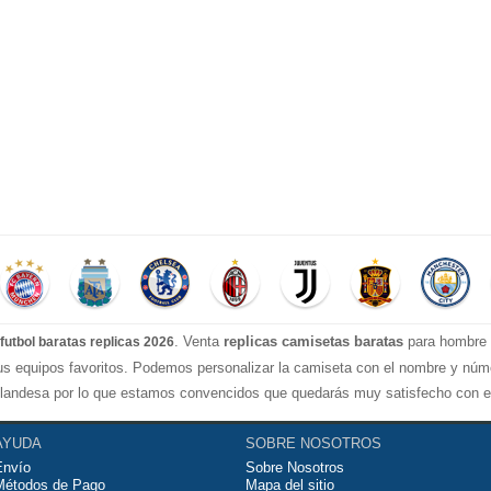
. Venta
replicas camisetas baratas
para hombre e
futbol baratas replicas 2026
tus equipos favoritos. Podemos personalizar la camiseta con el nombre y nú
landesa por lo que estamos convencidos que quedarás muy satisfecho con ell
ugar al fútbol o simplemente para animar a tu equipo favorito. Si no disponine
seguirtela lo más barata posible.
AYUDA
SOBRE NOSOTROS
Envío
Sobre Nosotros
Métodos de Pago
Mapa del sitio