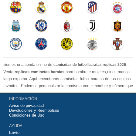
Somos una tienda online de
.
camisetas de futbol baratas replicas 2026
Venta
replicas camisetas baratas
para hombre e mujeres,ninos,manga
larga exportar. Aquí encontrarás camisetas futbol baratas de tus equipos
favoritos. Podemos personalizar la camiseta con el nombre y número que
quieras. Nuestras
camisetas de futbol replicas
son de máxima calidad
INFORMACIÓN
tailandesa por lo que estamos convencidos que quedarás muy satisfecho
Aviso de privacidad
con ella. Estas camisetas tienen un tejido transpirable por lo que te
Devoluciones y Reembolsos
servirán para jugar al fútbol o simplemente para animar a tu equipo
Condiciones de Uso
favorito. Si no disponinemos de la camiseta de fútbol que necesites
AYUDA
contáctanos y haremos lo posible para conseguirtela lo más barata
Envío
posible.