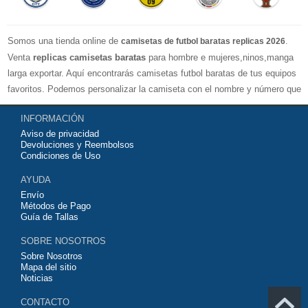
Somos una tienda online de
.
camisetas de futbol baratas replicas 2026
Venta
replicas camisetas baratas
para hombre e mujeres,ninos,manga
larga exportar. Aquí encontrarás camisetas futbol baratas de tus equipos
favoritos. Podemos personalizar la camiseta con el nombre y número que
quieras. Nuestras
camisetas de futbol replicas
son de máxima calidad
INFORMACIÓN
tailandesa por lo que estamos convencidos que quedarás muy satisfecho
Aviso de privacidad
con ella. Estas camisetas tienen un tejido transpirable por lo que te
Devoluciones y Reembolsos
servirán para jugar al fútbol o simplemente para animar a tu equipo
Condiciones de Uso
favorito. Si no disponinemos de la camiseta de fútbol que necesites
AYUDA
contáctanos y haremos lo posible para conseguirtela lo más barata
Envío
posible.
Métodos de Pago
Guía de Tallas
SOBRE NOSOTROS
Sobre Nosotros
Mapa del sitio
Noticias
CONTACTO